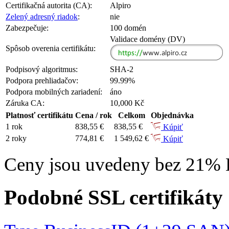
Certifikačná autorita (CA):
Alpiro
Zelený adresný riadok
:
nie
Zabezpečuje:
100 domén
Validace domény (DV)
Spôsob overenia certifikátu:
Podpisový algoritmus:
SHA-2
Podpora prehliadačov:
99.99%
Podpora mobilných zariadení:
áno
Záruka CA:
10,000 Kč
Platnosť certifikátu
Cena / rok
Celkom
Objednávka
1 rok
838,55 €
838,55 €
Kúpiť
2 roky
774,81 €
1 549,62 €
Kúpiť
Ceny jsou uvedeny bez 21%
Podobné SSL certifikáty