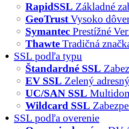
RapidSSL
Základné za
GeoTrust
Vysoko dôve
Symantec
Prestížné Ver
Thawte
Tradičná značka
SSL podľa typu
Štandardné SSL
Zabez
EV SSL
Zelený adresný
UC/SAN SSL
Multidom
Wildcard SSL
Zabezpe
SSL podľa overenie