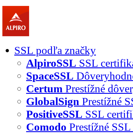
SSL podľa značky
AlpiroSSL
SSL certifik
SpaceSSL
Dôveryhodné 
Certum
Prestížné dôver
GlobalSign
Prestížné S
PositiveSSL
SSL certif
Comodo
Prestížné SSL 