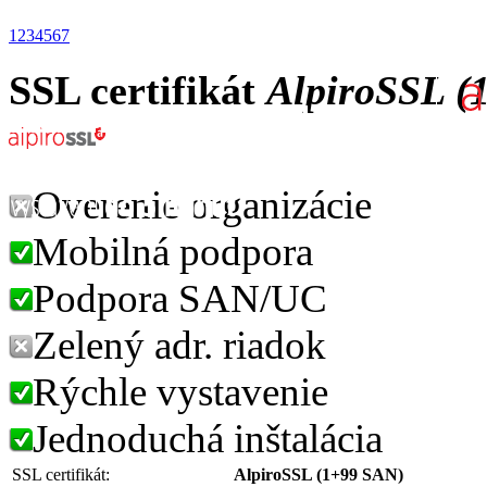
1
2
3
4
5
6
7
SSL certifikát
AlpiroSSL (
Overenie organizácie
Mobilná podpora
Podpora SAN/UC
Zelený adr. riadok
Rýchle vystavenie
Jednoduchá inštalácia
SSL certifikát:
AlpiroSSL (1+99 SAN)