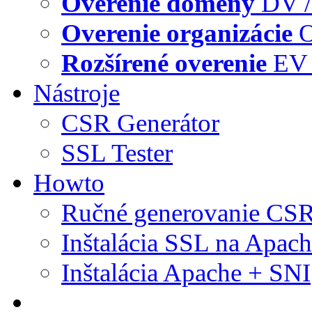
Overenie domény
DV /
Overenie organizácie
O
Rozšírené overenie
EV 
Nástroje
CSR Generátor
SSL Tester
Howto
Ručné generovanie CS
Inštalácia SSL na Apac
Inštalácia Apache + SNI