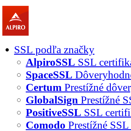
SSL podľa značky
AlpiroSSL
SSL certifik
SpaceSSL
Dôveryhodné 
Certum
Prestížné dôver
GlobalSign
Prestížné S
PositiveSSL
SSL certif
Comodo
Prestížné SSL 