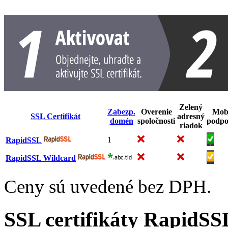
Zelený
Zabezp.
Overenie
Mob
SSL Certifikát
adresný
domén
spoločnosti
podpo
riadok
1
RapidSSL
RapidSSL Wildcard
Ceny sú uvedené bez DPH.
SSL certifikáty RapidSS