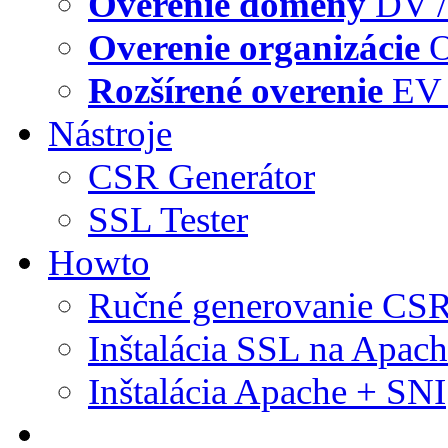
Overenie domény
DV /
Overenie organizácie
O
Rozšírené overenie
EV 
Nástroje
CSR Generátor
SSL Tester
Howto
Ručné generovanie CS
Inštalácia SSL na Apac
Inštalácia Apache + SNI