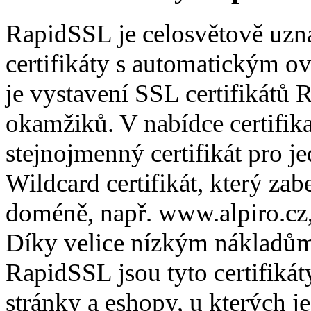
RapidSSL je celosvětově uzná
certifikáty s automatickým o
je vystavení SSL certifikátů
okamžiků. V nabídce certifik
stejnojmenný certifikát pro
Wildcard certifikát, který z
doméně, např. www.alpiro.cz, 
Díky velice nízkým nákladům 
RapidSSL jsou tyto certifikát
stránky a eshopy, u kterých j