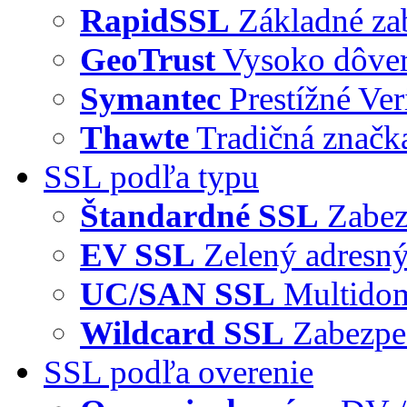
RapidSSL
Základné za
GeoTrust
Vysoko dôve
Symantec
Prestížné Ver
Thawte
Tradičná značka
SSL podľa typu
Štandardné SSL
Zabez
EV SSL
Zelený adresný
UC/SAN SSL
Multidom
Wildcard SSL
Zabezpe
SSL podľa overenie