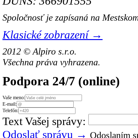
DUNS: 366901555
Spoločnosť je zapísaná na Mestskom
Klasické zobrazení →
2012 © Alpiro s.r.o.
Všechna práva vyhrazena.
Podpora 24/7
(online)
Vaše meno:
E-mail:
Telefón:
Text Vašej správy:
Odoslať správu →
Odoslaním sú