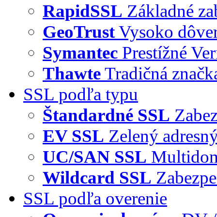
RapidSSL
Základné za
GeoTrust
Vysoko dôve
Symantec
Prestížné Ver
Thawte
Tradičná značka
SSL podľa typu
Štandardné SSL
Zabez
EV SSL
Zelený adresný
UC/SAN SSL
Multidom
Wildcard SSL
Zabezpe
SSL podľa overenie