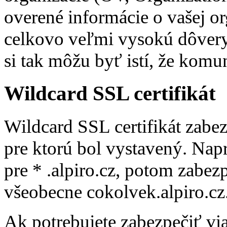
overené informácie o vašej or
celkovo veľmi vysokú dôveryh
si tak môžu byť istí, že kom
Wildcard SSL certifikát
Wildcard SSL certifikát zab
pre ktorú bol vystavený. Napr
pre * .alpiro.cz, potom zabezp
všeobecne cokolvek.alpiro.cz
Ak potrebujete zabezpečiť v