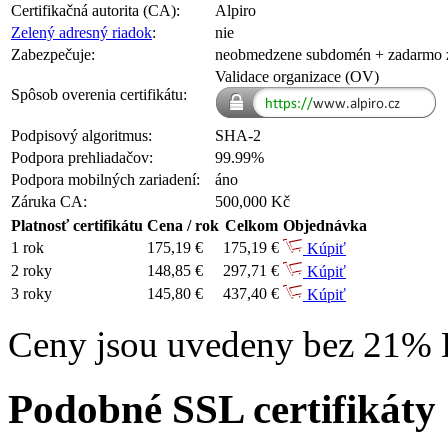
Certifikačná autorita (CA):
Alpiro
Zelený adresný riadok
:
nie
Zabezpečuje:
neobmedzene subdomén
+ zadarmo
Validace organizace (OV)
Spôsob overenia certifikátu:
Podpisový algoritmus:
SHA-2
Podpora prehliadačov:
99.99%
Podpora mobilných zariadení:
áno
Záruka CA:
500,000 Kč
Platnosť certifikátu
Cena / rok
Celkom
Objednávka
1 rok
175,19 €
175,19 €
Kúpiť
2 roky
148,85 €
297,71 €
Kúpiť
3 roky
145,80 €
437,40 €
Kúpiť
Ceny jsou uvedeny bez 21%
Podobné SSL certifikáty