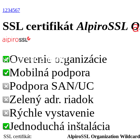
1
2
3
4
5
6
7
SSL certifikát
AlpiroSSL O
Overenie organizácie
Mobilná podpora
Podpora SAN/UC
Zelený adr. riadok
Rýchle vystavenie
Jednoduchá inštalácia
SSL certifikát:
AlpiroSSL Organization Wildcard