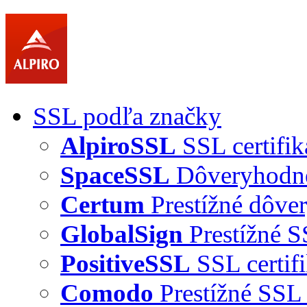
SSL podľa značky
AlpiroSSL
SSL certifik
SpaceSSL
Dôveryhodné 
Certum
Prestížné dôver
GlobalSign
Prestížné S
PositiveSSL
SSL certif
Comodo
Prestížné SSL 