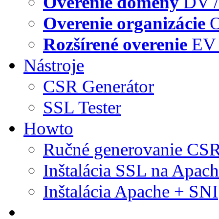
Overenie domény
DV /
Overenie organizácie
O
Rozšírené overenie
EV 
Nástroje
CSR Generátor
SSL Tester
Howto
Ručné generovanie CS
Inštalácia SSL na Apac
Inštalácia Apache + SNI