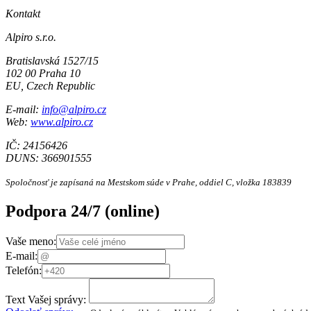
Kontakt
Alpiro s.r.o.
Bratislavská 1527/15
102 00 Praha 10
EU, Czech Republic
E-mail:
info@alpiro.cz
Web:
www.alpiro.cz
IČ: 24156426
DUNS: 366901555
Spoločnosť je zapísaná na Mestskom súde v Prahe, oddiel C, vložka 183839
Podpora 24/7
(online)
Vaše meno:
E-mail:
Telefón:
Text Vašej správy: