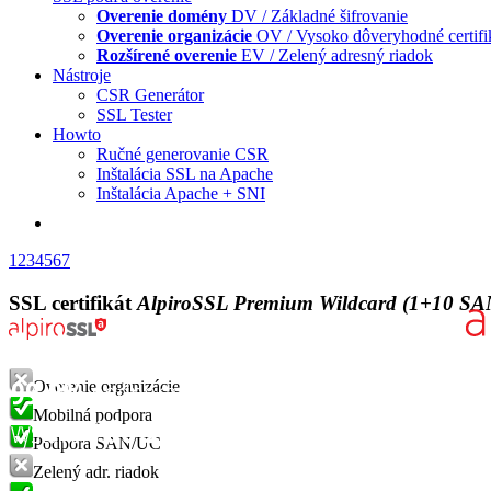
Overenie domény
DV / Základné šifrovanie
Overenie organizácie
OV / Vysoko dôveryhodné certifi
Rozšírené overenie
EV / Zelený adresný riadok
Nástroje
CSR Generátor
SSL Tester
Howto
Ručné generovanie CSR
Inštalácia SSL na Apache
Inštalácia Apache + SNI
1
2
3
4
5
6
7
SSL certifikát
AlpiroSSL Premium Wildcard (1+10 SA
Overenie organizácie
Mobilná podpora
Podpora SAN/UC
Zelený adr. riadok