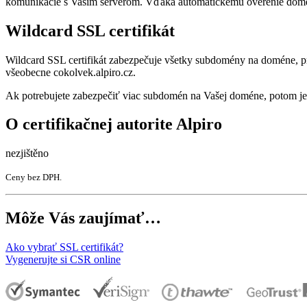
komunikácie s Vašim serverom. Vďaka automatickému overenie domény
Wildcard SSL certifikát
Wildcard SSL certifikát zabezpečuje všetky subdomény na doméne, pre 
všeobecne cokolvek.alpiro.cz.
Ak potrebujete zabezpečiť viac subdomén na Vašej doméne, potom je W
O certifikačnej autorite Alpiro
nezjištěno
Ceny bez DPH.
Môže Vás zaujímať…
Ako vybrať SSL certifikát?
Vygenerujte si CSR online