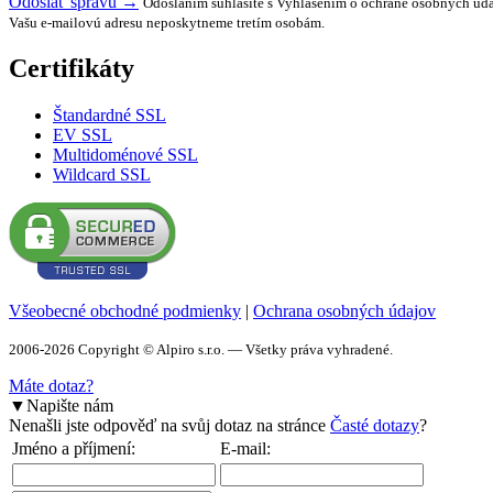
Odoslať správu →
Odoslaním súhlasíte s Vyhlásením o ochrane osobných úda
Vašu e-mailovú adresu neposkytneme tretím osobám.
Certifikáty
Štandardné SSL
EV SSL
Multidoménové SSL
Wildcard SSL
Všeobecné obchodné podmienky
|
Ochrana osobných údajov
2006-2026 Copyright © Alpiro s.r.o. — Všetky práva vyhradené.
Máte dotaz?
▼
Napište nám
Nenašli jste odpověď na svůj dotaz na stránce
Časté dotazy
?
Jméno a příjmení:
E-mail: