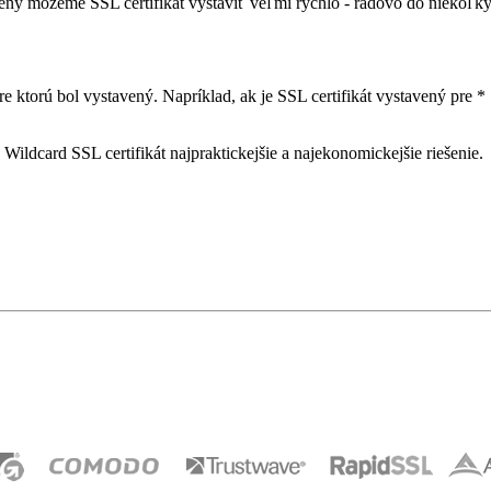
 môžeme SSL certifikát vystaviť veľmi rýchlo - rádovo do niekoľkých
ktorú bol vystavený. Napríklad, ak je SSL certifikát vystavený pre * .
ildcard SSL certifikát najpraktickejšie a najekonomickejšie riešenie.