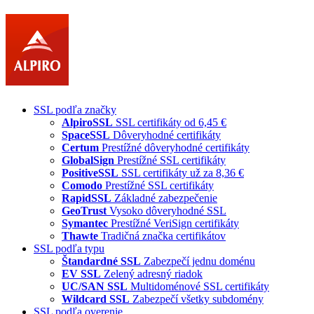
SSL podľa značky
AlpiroSSL
SSL certifikáty od 6,45 €
SpaceSSL
Dôveryhodné certifikáty
Certum
Prestížné dôveryhodné certifikáty
GlobalSign
Prestížné SSL certifikáty
PositiveSSL
SSL certifikáty už za 8,36 €
Comodo
Prestížné SSL certifikáty
RapidSSL
Základné zabezpečenie
GeoTrust
Vysoko dôveryhodné SSL
Symantec
Prestížné VeriSign certifikáty
Thawte
Tradičná značka certifikátov
SSL podľa typu
Štandardné SSL
Zabezpečí jednu doménu
EV SSL
Zelený adresný riadok
UC/SAN SSL
Multidoménové SSL certifikáty
Wildcard SSL
Zabezpečí všetky subdomény
SSL podľa overenie