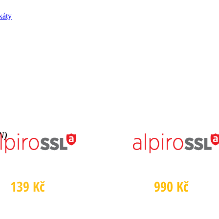
káty
N)