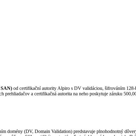
0 SAN)
od certifikační autority Alpiro s DV validáciou, šifrováním 128
prehliadačov a certifikačná autorita na neho poskytuje záruku 500,0
ním domény (DV, Domain Validation) predstavuje plnohodnotný dôvery