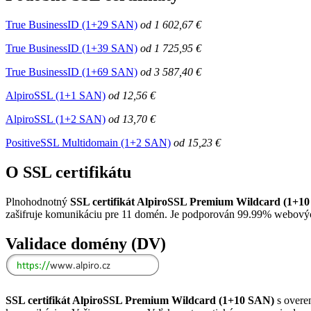
True BusinessID (1+29 SAN)
od
1 602,67 €
True BusinessID (1+39 SAN)
od
1 725,95 €
True BusinessID (1+69 SAN)
od
3 587,40 €
AlpiroSSL (1+1 SAN)
od
12,56 €
AlpiroSSL (1+2 SAN)
od
13,70 €
PositiveSSL Multidomain (1+2 SAN)
od
15,23 €
O SSL certifikátu
Plnohodnotný
SSL certifikát AlpiroSSL Premium Wildcard (1+1
zašifruje komunikáciu pre 11 domén. Je podporován 99.99% webových 
Validace domény (DV)
SSL certifikát AlpiroSSL Premium Wildcard (1+10 SAN)
s overe