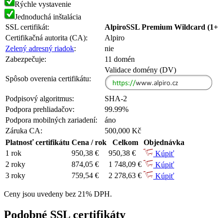
Rýchle vystavenie
Jednoduchá inštalácia
SSL certifikát:
AlpiroSSL Premium Wildcard (1
Certifikačná autorita (CA):
Alpiro
Zelený adresný riadok
:
nie
Zabezpečuje:
11 domén
Validace domény (DV)
Spôsob overenia certifikátu:
Podpisový algoritmus:
SHA-2
Podpora prehliadačov:
99.99%
Podpora mobilných zariadení:
áno
Záruka CA:
500,000 Kč
Platnosť certifikátu
Cena / rok
Celkom
Objednávka
1 rok
950,38 €
950,38 €
Kúpiť
2 roky
874,05 €
1 748,09 €
Kúpiť
3 roky
759,54 €
2 278,63 €
Kúpiť
Ceny jsou uvedeny bez 21% DPH.
Podobné SSL certifikáty