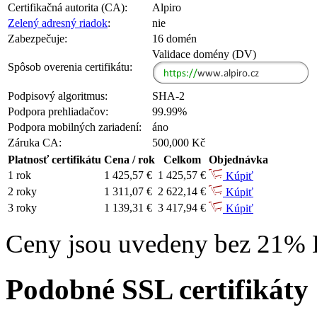
Certifikačná autorita (CA):
Alpiro
Zelený adresný riadok
:
nie
Zabezpečuje:
16 domén
Validace domény (DV)
Spôsob overenia certifikátu:
Podpisový algoritmus:
SHA-2
Podpora prehliadačov:
99.99%
Podpora mobilných zariadení:
áno
Záruka CA:
500,000 Kč
Platnosť certifikátu
Cena / rok
Celkom
Objednávka
1 rok
1 425,57 €
1 425,57 €
Kúpiť
2 roky
1 311,07 €
2 622,14 €
Kúpiť
3 roky
1 139,31 €
3 417,94 €
Kúpiť
Ceny jsou uvedeny bez 21%
Podobné SSL certifikáty