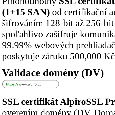
Plnohodnotný
SSL certifik
(1+15 SAN)
od certifikační a
šifrováním 128-bit až 256-bi
spoľahlivo zašifruje komuni
99.99% webových prehliadačov
poskytuje záruku 500,000 Kč
Validace domény (DV)
SSL certifikát AlpiroSSL 
overením domény (DV, Domain