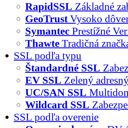
RapidSSL
Základné za
GeoTrust
Vysoko dôve
Symantec
Prestížné Ver
Thawte
Tradičná značka
SSL podľa typu
Štandardné SSL
Zabez
EV SSL
Zelený adresný
UC/SAN SSL
Multidom
Wildcard SSL
Zabezpe
SSL podľa overenie