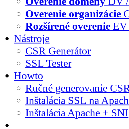
Overenie domény
DV /
Overenie organizácie
O
Rozšírené overenie
EV 
Nástroje
CSR Generátor
SSL Tester
Howto
Ručné generovanie CS
Inštalácia SSL na Apac
Inštalácia Apache + SNI