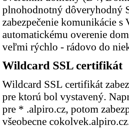
plnohodnotný dôveryhodný SS
zabezpečenie komunikácie s
automatickému overenie domé
veľmi rýchlo - rádovo do niek
Wildcard SSL certifikát
Wildcard SSL certifikát zab
pre ktorú bol vystavený. Napr
pre * .alpiro.cz, potom zabezp
všeobecne cokolvek.alpiro.cz