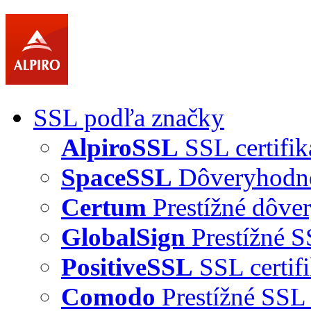
SSL podľa značky
AlpiroSSL
SSL certifik
SpaceSSL
Dôveryhodné 
Certum
Prestížné dôver
GlobalSign
Prestížné S
PositiveSSL
SSL certif
Comodo
Prestížné SSL 