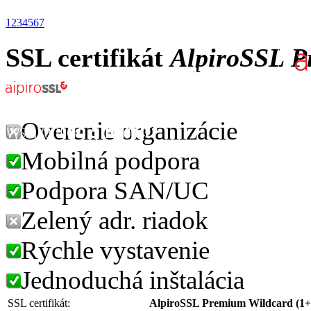
1
2
3
4
5
6
7
SSL certifikát
AlpiroSSL P
Overenie organizácie
Mobilná podpora
Podpora SAN/UC
Zelený adr. riadok
Rýchle vystavenie
Jednoduchá inštalácia
SSL certifikát:
AlpiroSSL Premium Wildcard (1