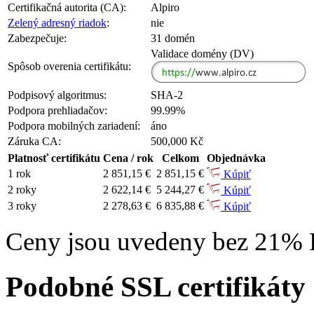
Certifikačná autorita (CA):
Alpiro
Zelený adresný riadok
:
nie
Zabezpečuje:
31 domén
Validace domény (DV)
Spôsob overenia certifikátu:
Podpisový algoritmus:
SHA-2
Podpora prehliadačov:
99.99%
Podpora mobilných zariadení:
áno
Záruka CA:
500,000 Kč
Platnosť certifikátu
Cena / rok
Celkom
Objednávka
1 rok
2 851,15 €
2 851,15 €
Kúpiť
2 roky
2 622,14 €
5 244,27 €
Kúpiť
3 roky
2 278,63 €
6 835,88 €
Kúpiť
Ceny jsou uvedeny bez 21%
Podobné SSL certifikáty