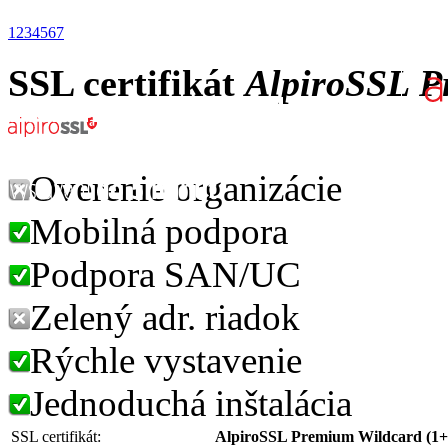
1
2
3
4
5
6
7
SSL certifikát
AlpiroSSL P
Overenie organizácie
Mobilná podpora
Podpora SAN/UC
Zelený adr. riadok
Rýchle vystavenie
Jednoduchá inštalácia
SSL certifikát:
AlpiroSSL Premium Wildcard (1