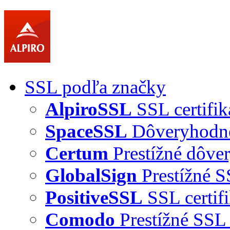
SSL podľa značky
AlpiroSSL
SSL certifik
SpaceSSL
Dôveryhodné 
Certum
Prestížné dôver
GlobalSign
Prestížné S
PositiveSSL
SSL certif
Comodo
Prestížné SSL 