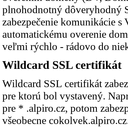
plnohodnotný dôveryhodný SS
zabezpečenie komunikácie s
automatickému overenie domé
veľmi rýchlo - rádovo do niek
Wildcard SSL certifikát
Wildcard SSL certifikát zab
pre ktorú bol vystavený. Napr
pre * .alpiro.cz, potom zabezp
všeobecne cokolvek.alpiro.cz