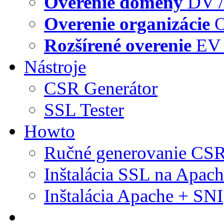
Overenie domény
DV /
Overenie organizácie
O
Rozšírené overenie
EV 
Nástroje
CSR Generátor
SSL Tester
Howto
Ručné generovanie CS
Inštalácia SSL na Apac
Inštalácia Apache + SNI