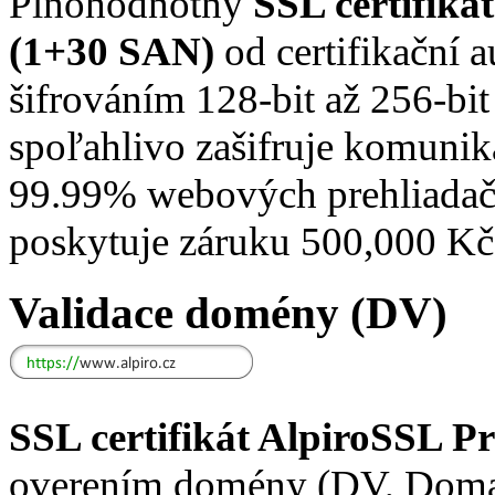
Plnohodnotný
SSL certifik
(1+30 SAN)
od certifikační a
šifrováním 128-bit až 256-bi
spoľahlivo zašifruje komuni
99.99% webových prehliadačov
poskytuje záruku 500,000 Kč
Validace domény (DV)
SSL certifikát AlpiroSSL 
overením domény (DV, Domain