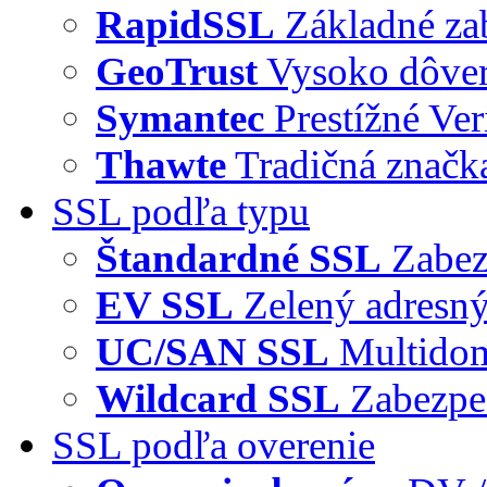
RapidSSL
Základné za
GeoTrust
Vysoko dôve
Symantec
Prestížné Ver
Thawte
Tradičná značka
SSL podľa typu
Štandardné SSL
Zabez
EV SSL
Zelený adresný
UC/SAN SSL
Multidom
Wildcard SSL
Zabezpe
SSL podľa overenie