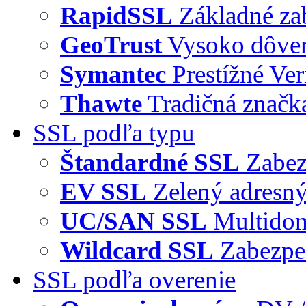
RapidSSL
Základné za
GeoTrust
Vysoko dôve
Symantec
Prestížné Ver
Thawte
Tradičná značka
SSL podľa typu
Štandardné SSL
Zabez
EV SSL
Zelený adresný
UC/SAN SSL
Multidom
Wildcard SSL
Zabezpe
SSL podľa overenie