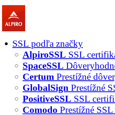
SSL podľa značky
AlpiroSSL
SSL certifik
SpaceSSL
Dôveryhodné 
Certum
Prestížné dôver
GlobalSign
Prestížné S
PositiveSSL
SSL certif
Comodo
Prestížné SSL 