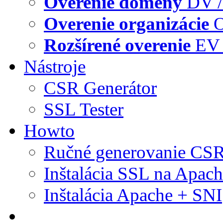
Overenie domény
DV /
Overenie organizácie
O
Rozšírené overenie
EV 
Nástroje
CSR Generátor
SSL Tester
Howto
Ručné generovanie CS
Inštalácia SSL na Apac
Inštalácia Apache + SNI