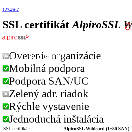
1
2
3
4
5
6
7
SSL certifikát
AlpiroSSL W
Overenie organizácie
Mobilná podpora
Podpora SAN/UC
Zelený adr. riadok
Rýchle vystavenie
Jednoduchá inštalácia
SSL certifikát:
AlpiroSSL Wildcard (1+80 SAN)