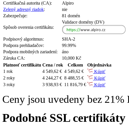
Certifikačná autorita (CA):
Alpiro
Zelený adresný riadok
:
nie
Zabezpečuje:
81 domén
Validace domény (DV)
Spôsob overenia certifikátu:
Podpisový algoritmus:
SHA-2
Podpora prehliadačov:
99.99%
Podpora mobilných zariadení:
áno
Záruka CA:
10,000 Kč
Platnosť certifikátu
Cena / rok
Celkom
Objednávka
1 rok
4 549,62 €
4 549,62 €
Kúpiť
2 roky
4 244,27 €
8 488,55 €
Kúpiť
3 roky
3 938,93 €
11 816,79 €
Kúpiť
Ceny jsou uvedeny bez 21%
Podobné SSL certifikáty