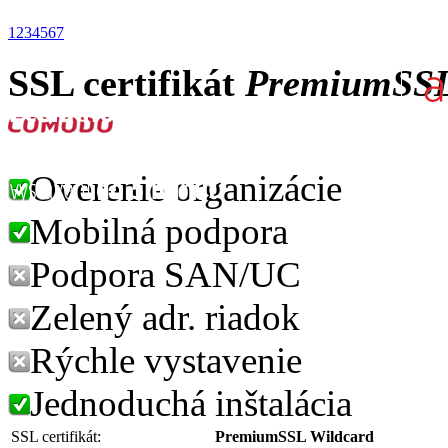
1
2
3
4
5
6
7
SSL certifikát
PremiumSSL
Overenie organizácie
Mobilná podpora
Podpora SAN/UC
Zelený adr. riadok
Rýchle vystavenie
Jednoduchá inštalácia
SSL certifikát:
PremiumSSL Wildcard