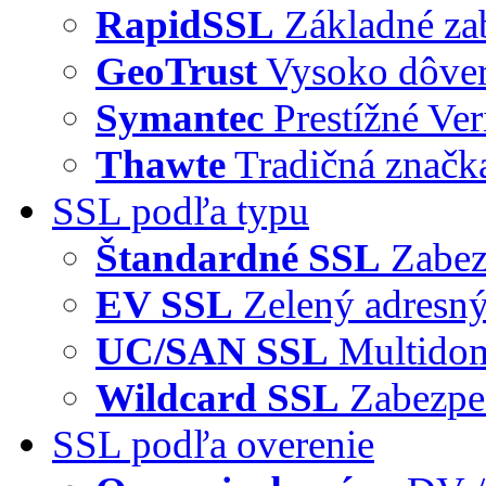
RapidSSL
Základné za
GeoTrust
Vysoko dôve
Symantec
Prestížné Ver
Thawte
Tradičná značka
SSL podľa typu
Štandardné SSL
Zabez
EV SSL
Zelený adresný
UC/SAN SSL
Multidom
Wildcard SSL
Zabezpe
SSL podľa overenie