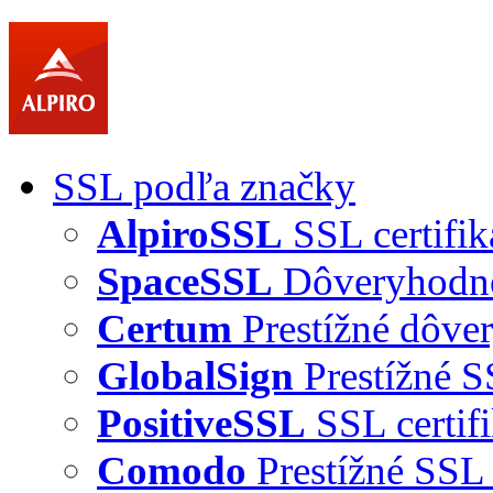
SSL podľa značky
AlpiroSSL
SSL certifik
SpaceSSL
Dôveryhodné 
Certum
Prestížné dôver
GlobalSign
Prestížné S
PositiveSSL
SSL certif
Comodo
Prestížné SSL 