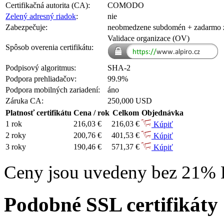
Certifikačná autorita (CA):
COMODO
Zelený adresný riadok
:
nie
Zabezpečuje:
neobmedzene subdomén
+ zadarmo
Validace organizace (OV)
Spôsob overenia certifikátu:
Podpisový algoritmus:
SHA-2
Podpora prehliadačov:
99.9%
Podpora mobilných zariadení:
áno
Záruka CA:
250,000 USD
Platnosť certifikátu
Cena / rok
Celkom
Objednávka
1 rok
216,03 €
216,03 €
Kúpiť
2 roky
200,76 €
401,53 €
Kúpiť
3 roky
190,46 €
571,37 €
Kúpiť
Ceny jsou uvedeny bez 21%
Podobné SSL certifikáty