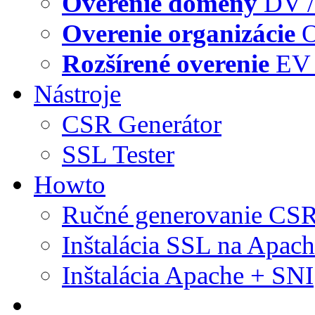
Overenie domény
DV /
Overenie organizácie
O
Rozšírené overenie
EV 
Nástroje
CSR Generátor
SSL Tester
Howto
Ručné generovanie CS
Inštalácia SSL na Apac
Inštalácia Apache + SNI