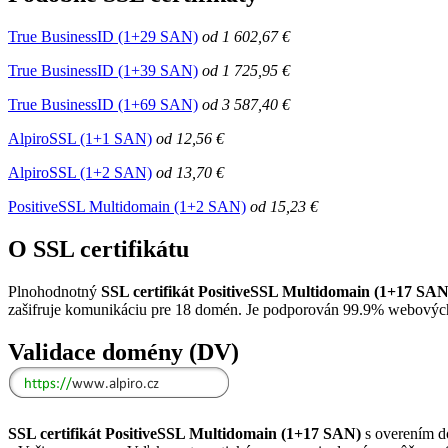
True BusinessID (1+29 SAN)
od
1 602,67 €
True BusinessID (1+39 SAN)
od
1 725,95 €
True BusinessID (1+69 SAN)
od
3 587,40 €
AlpiroSSL (1+1 SAN)
od
12,56 €
AlpiroSSL (1+2 SAN)
od
13,70 €
PositiveSSL Multidomain (1+2 SAN)
od
15,23 €
O SSL certifikátu
Plnohodnotný
SSL certifikát PositiveSSL Multidomain (1+17 SAN
zašifruje komunikáciu pre 18 domén. Je podporován 99.9% webových 
Validace domény (DV)
SSL certifikát PositiveSSL Multidomain (1+17 SAN)
s overením d