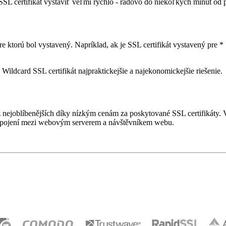
ertifikát vystaviť veľmi rýchlo - rádovo do niekoľkých minút od pri
ktorú bol vystavený. Napríklad, ak je SSL certifikát vystavený pre * .
ildcard SSL certifikát najpraktickejšie a najekonomickejšie riešenie.
nejoblíbenějších díky nízkým cenám za poskytované SSL certifikáty. Ve
ání spojení mezi webovým serverem a návštěvníkem webu.