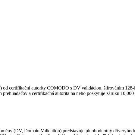
)
od certifikační autority COMODO s DV validáciou, šifrováním 128-bi
prehliadačov a certifikačná autorita na neho poskytuje záruku 10,00
omény (DV, Domain Validation) predstavuje plnohodnotný dôveryhodný