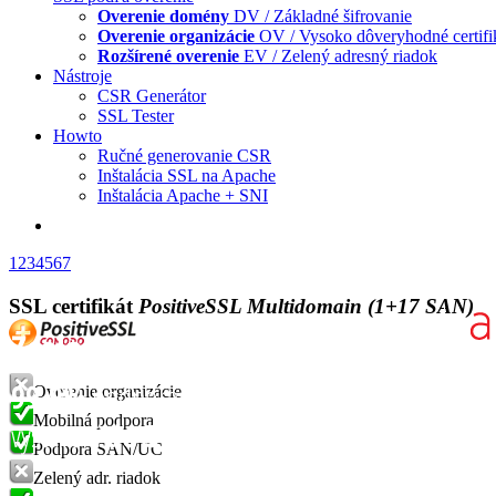
Overenie domény
DV / Základné šifrovanie
Overenie organizácie
OV / Vysoko dôveryhodné certifi
Rozšírené overenie
EV / Zelený adresný riadok
Nástroje
CSR Generátor
SSL Tester
Howto
Ručné generovanie CSR
Inštalácia SSL na Apache
Inštalácia Apache + SNI
1
2
3
4
5
6
7
SSL certifikát
PositiveSSL Multidomain (1+17 SAN)
Overenie organizácie
Mobilná podpora
Podpora SAN/UC
Zelený adr. riadok