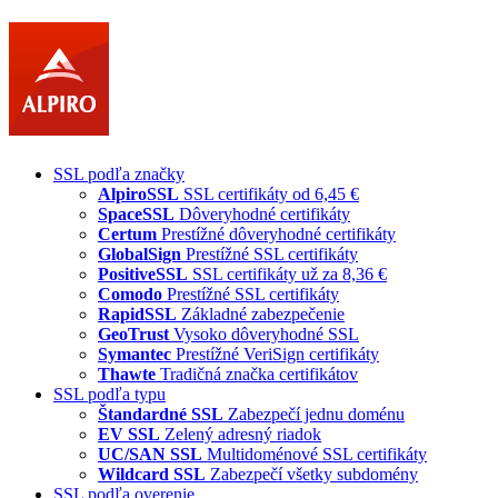
SSL podľa značky
AlpiroSSL
SSL certifikáty od 6,45 €
SpaceSSL
Dôveryhodné certifikáty
Certum
Prestížné dôveryhodné certifikáty
GlobalSign
Prestížné SSL certifikáty
PositiveSSL
SSL certifikáty už za 8,36 €
Comodo
Prestížné SSL certifikáty
RapidSSL
Základné zabezpečenie
GeoTrust
Vysoko dôveryhodné SSL
Symantec
Prestížné VeriSign certifikáty
Thawte
Tradičná značka certifikátov
SSL podľa typu
Štandardné SSL
Zabezpečí jednu doménu
EV SSL
Zelený adresný riadok
UC/SAN SSL
Multidoménové SSL certifikáty
Wildcard SSL
Zabezpečí všetky subdomény
SSL podľa overenie