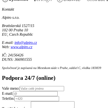
Kontakt
Alpiro s.r.o.
Bratislavská 1527/15
102 00 Praha 10
EU, Czech Republic
E-mail:
info@alpiro.cz
Web:
www.alpiro.cz
IČ: 24156426
DUNS: 366901555
Spoločnosť je zapísaná na Mestskom súde v Prahe, oddiel C, vložka 183839
Podpora 24/7
(online)
Vaše meno:
E-mail:
Telefón: