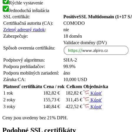
Rýchle vystavenie
Jednoduchá inštalácia
SSL certifikát:
PositiveSSL Multidomain (1+17 
Certifikačná autorita (CA):
COMODO
Zelený adresný riadok
:
nie
Zabezpečuje:
18 domén
Validace domény (DV)
Spôsob overenia certifikátu:
Podpisový algoritmus:
SHA-2
Podpora prehliadačov:
99.9%
Podpora mobilných zariadení:
áno
Záruka CA:
10,000 USD
Platnosť certifikátu
Cena / rok
Celkom
Objednávka
1 rok
182,82 €
182,82 €
Kúpiť
2 roky
155,73 €
311,45 €
Kúpiť
3 roky
140,84 €
422,52 €
Kúpiť
Ceny jsou uvedeny bez 21% DPH.
Podobné SSL certifikáty