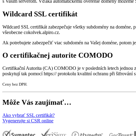
s Vašim serverom. Vďaka automatickému overenie domény môžeme SSL c
Wildcard SSL certifikát
Wildcard SSL certifikát zabezpečuje všetky subdomény na doméne, pre 
všeobecne cokolvek.alpiro.cz.
Ak potrebujete zabezpečiť viac subdomén na Vašej doméne, potom je W
O certifikačnej autorite COMODO
Certifikační Autorita (CA) COMODO je v posledních letech jednou z 
poskytují tak pomocí https:// protokolu kvalitní ochranu při šifrov
Ceny bez DPH.
Môže Vás zaujímať…
Ako vybrať SSL certifikát?
Vygenerujte si CSR online