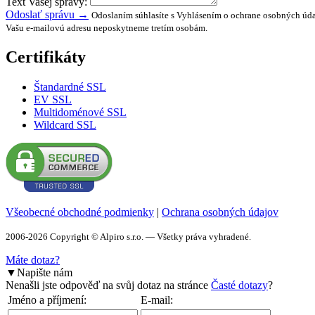
Text Vašej správy:
Odoslať správu →
Odoslaním súhlasíte s Vyhlásením o ochrane osobných úda
Vašu e-mailovú adresu neposkytneme tretím osobám.
Certifikáty
Štandardné SSL
EV SSL
Multidoménové SSL
Wildcard SSL
Všeobecné obchodné podmienky
|
Ochrana osobných údajov
2006-2026 Copyright © Alpiro s.r.o. — Všetky práva vyhradené.
Máte dotaz?
▼
Napište nám
Nenašli jste odpověď na svůj dotaz na stránce
Časté dotazy
?
Jméno a příjmení:
E-mail: