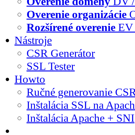
Overenie domény
DV /
Overenie organizácie
O
Rozšírené overenie
EV 
Nástroje
CSR Generátor
SSL Tester
Howto
Ručné generovanie CS
Inštalácia SSL na Apac
Inštalácia Apache + SNI