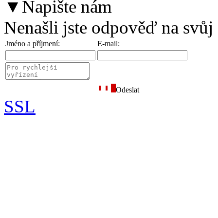
▼
Napište nám
Nenašli jste odpověď na svůj
Jméno a příjmení:
E-mail:
Odeslat
SSL