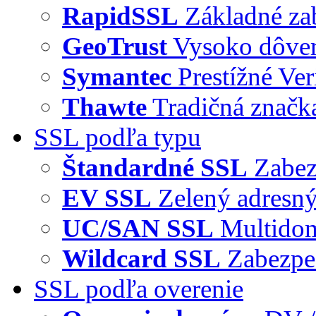
RapidSSL
Základné za
GeoTrust
Vysoko dôve
Symantec
Prestížné Ver
Thawte
Tradičná značka
SSL podľa typu
Štandardné SSL
Zabez
EV SSL
Zelený adresný
UC/SAN SSL
Multidom
Wildcard SSL
Zabezpe
SSL podľa overenie