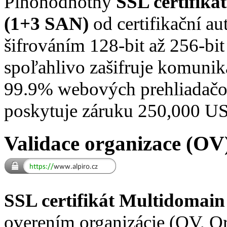
Plnohodnotný
SSL certifik
(1+3 SAN)
od certifikační 
šifrováním 128-bit až 256-bi
spoľahlivo zašifruje komuni
99.9% webových prehliadačov 
poskytuje záruku 250,000 U
Validace organizace (OV
SSL certifikát Multidomai
overením organizácie (OV, Or