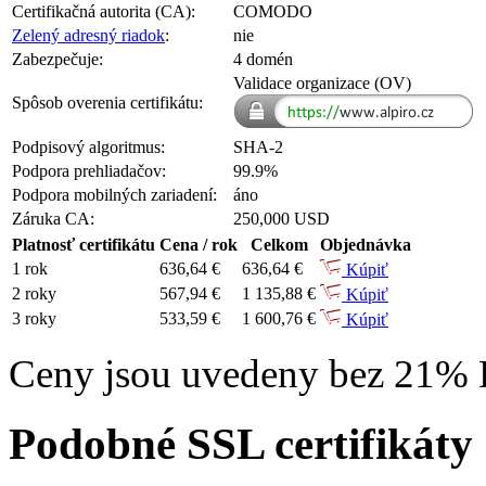
Certifikačná autorita (CA):
COMODO
Zelený adresný riadok
:
nie
Zabezpečuje:
4 domén
Validace organizace (OV)
Spôsob overenia certifikátu:
Podpisový algoritmus:
SHA-2
Podpora prehliadačov:
99.9%
Podpora mobilných zariadení:
áno
Záruka CA:
250,000 USD
Platnosť certifikátu
Cena / rok
Celkom
Objednávka
1 rok
636,64 €
636,64 €
Kúpiť
2 roky
567,94 €
1 135,88 €
Kúpiť
3 roky
533,59 €
1 600,76 €
Kúpiť
Ceny jsou uvedeny bez 21%
Podobné SSL certifikáty