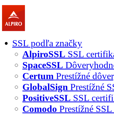
SSL podľa značky
AlpiroSSL
SSL certifik
SpaceSSL
Dôveryhodné 
Certum
Prestížné dôver
GlobalSign
Prestížné S
PositiveSSL
SSL certif
Comodo
Prestížné SSL 