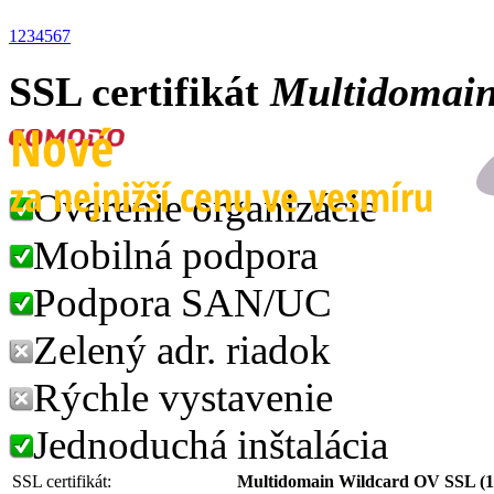
1
2
3
4
5
6
7
SSL certifikát
Multidomain
Overenie organizácie
Mobilná podpora
Podpora SAN/UC
Zelený adr. riadok
Rýchle vystavenie
Jednoduchá inštalácia
SSL certifikát:
Multidomain Wildcard OV SSL (