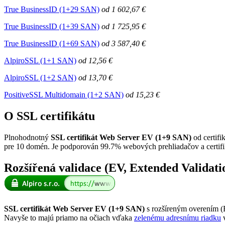
True BusinessID (1+29 SAN)
od
1 602,67 €
True BusinessID (1+39 SAN)
od
1 725,95 €
True BusinessID (1+69 SAN)
od
3 587,40 €
AlpiroSSL (1+1 SAN)
od
12,56 €
AlpiroSSL (1+2 SAN)
od
13,70 €
PositiveSSL Multidomain (1+2 SAN)
od
15,23 €
O SSL certifikátu
Plnohodnotný
SSL certifikát Web Server EV (1+9 SAN)
od certifi
pre 10 domén. Je podporován 99.7% webových prehliadačov a certifi
Rozšířená validace (EV, Extended Validati
SSL certifikát Web Server EV (1+9 SAN)
s rozšíreným overením (E
Navyše to majú priamo na očiach vďaka
zelenému adresnímu riadku
v