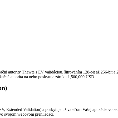
kační autority Thawte s EV validáciou, šifrováním 128-bit až 256-bit 
kačná autorita na neho poskytuje záruku 1,500,000 USD.
on)
V, Extended Validation) a poskytuje užívateľom Vašej aplikácie vôbe
o svojom webovom prehliadači.