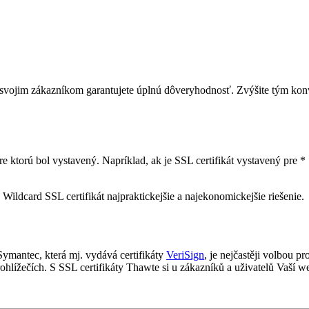
 svojim zákazníkom garantujete úplnú dôveryhodnosť. Zvýšite tým konv
ktorú bol vystavený. Napríklad, ak je SSL certifikát vystavený pre * .
ildcard SSL certifikát najpraktickejšie a najekonomickejšie riešenie.
 Symantec, která mj. vydává certifikáty
VeriSign
, je nejčastěji volbou 
lížečích. S SSL certifikáty Thawte si u zákazníků a uživatelů Vaší web