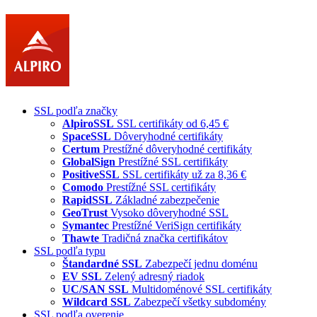
SSL podľa značky
AlpiroSSL
SSL certifikáty od 6,45 €
SpaceSSL
Dôveryhodné certifikáty
Certum
Prestížné dôveryhodné certifikáty
GlobalSign
Prestížné SSL certifikáty
PositiveSSL
SSL certifikáty už za 8,36 €
Comodo
Prestížné SSL certifikáty
RapidSSL
Základné zabezpečenie
GeoTrust
Vysoko dôveryhodné SSL
Symantec
Prestížné VeriSign certifikáty
Thawte
Tradičná značka certifikátov
SSL podľa typu
Štandardné SSL
Zabezpečí jednu doménu
EV SSL
Zelený adresný riadok
UC/SAN SSL
Multidoménové SSL certifikáty
Wildcard SSL
Zabezpečí všetky subdomény
SSL podľa overenie