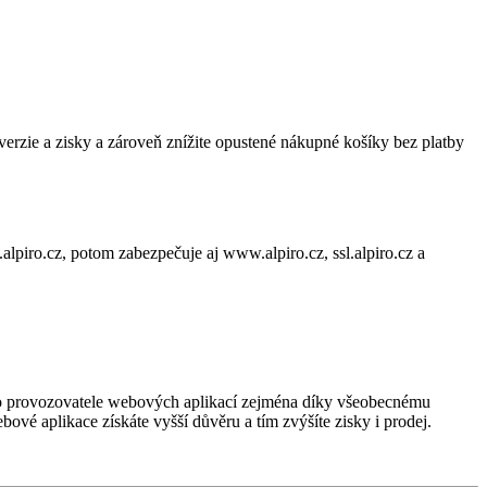
erzie a zisky a zároveň znížite opustené nákupné košíky bez platby
alpiro.cz, potom zabezpečuje aj www.alpiro.cz, ssl.alpiro.cz a
pro provozovatele webových aplikací zejména díky všeobecnému
ové aplikace získáte vyšší důvěru a tím zvýšíte zisky i prodej.