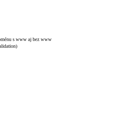
doménu s www aj bez www
lidation)