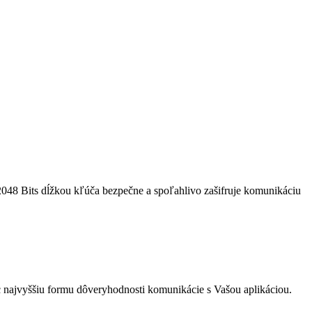
a 2048 Bits dĺžkou kľúča bezpečne a spoľahlivo zašifruje komunikáciu
c najvyššiu formu dôveryhodnosti komunikácie s Vašou aplikáciou.