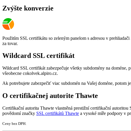
Zvýšte konverzie
Použitím SSL certifikátu so zeleným panelom s adresou v prehliadači
za tovar.
Wildcard SSL certifikát
Wildcard SSL certifikát zabezpečuje všetky subdomény na doméne, pre 
všeobecne cokolvek.alpiro.cz.
Ak potrebujete zabezpečiť viac subdomén na Vašej doméne, potom je W
O certifikačnej autorite Thawte
Certifikační autorita Thawte vlastněná prestižní certifikační autoritou
povědomí značky
SSL certifikátů Thawte
a vysoké míře podpory v proh
Ceny bez DPH.