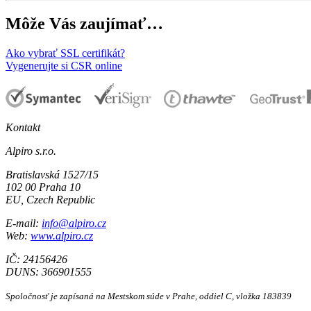
Môže Vás zaujímať…
Ako vybrať SSL certifikát?
Vygenerujte si CSR online
Kontakt
Alpiro s.r.o.
Bratislavská 1527/15
102 00 Praha 10
EU, Czech Republic
E-mail:
info@alpiro.cz
Web:
www.alpiro.cz
IČ: 24156426
DUNS: 366901555
Spoločnosť je zapísaná na Mestskom súde v Prahe, oddiel C, vložka 183839