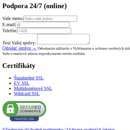
Podpora 24/7
(online)
Vaše meno:
E-mail:
Telefón:
Text Vašej správy:
Odoslať správu →
Odoslaním súhlasíte s Vyhlásením o ochrane osobných úda
Vašu e-mailovú adresu neposkytneme tretím osobám.
Certifikáty
Štandardné SSL
EV SSL
Multidoménové SSL
Wildcard SSL
Všeobecné obchodné podmienky
|
Ochrana osobných údajov