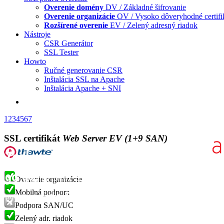
Overenie domény
DV / Základné šifrovanie
Overenie organizácie
OV / Vysoko dôveryhodné certifi
Rozšírené overenie
EV / Zelený adresný riadok
Nástroje
CSR Generátor
SSL Tester
Howto
Ručné generovanie CSR
Inštalácia SSL na Apache
Inštalácia Apache + SNI
1
2
3
4
5
6
7
SSL certifikát
Web Server EV (1+9 SAN)
Overenie organizácie
Mobilná podpora
Podpora SAN/UC
Zelený adr. riadok