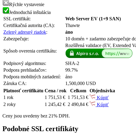
Rýchle vystavenie
Jednoduchá inštalácia
SSL certifikát:
Web Server EV (1+9 SAN)
Certifikačná autorita (CA):
Thawte
Zelený adresný riadok
:
áno
Zabezpečuje:
10 domén
+ zadarmo
zabezpečuje 
Rozšířená validace (EV, Extended Va
Spôsob overenia certifikátu:
Podpisový algoritmus:
SHA-2
Podpora prehliadačov:
99.7%
Podpora mobilných zariadení:
áno
Záruka CA:
1,500,000 USD
Platnosť certifikátu
Cena / rok
Celkom
Objednávka
1 rok
1 751,53 €
1 751,53 €
Kúpiť
2 roky
1 245,42 €
2 490,84 €
Kúpiť
Ceny jsou uvedeny bez 21% DPH.
Podobné SSL certifikáty