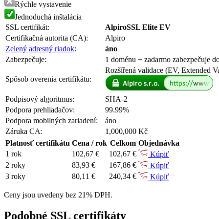
Rýchle vystavenie
Jednoduchá inštalácia
SSL certifikát:
AlpiroSSL Elite EV
Certifikačná autorita (CA):
Alpiro
Zelený adresný riadok
:
áno
Zabezpečuje:
1 doménu
+ zadarmo
zabezpečuje 
Rozšířená validace (EV, Extended Va
Spôsob overenia certifikátu:
Podpisový algoritmus:
SHA-2
Podpora prehliadačov:
99.99%
Podpora mobilných zariadení:
áno
Záruka CA:
1,000,000 Kč
Platnosť certifikátu
Cena / rok
Celkom
Objednávka
1 rok
102,67 €
102,67 €
Kúpiť
2 roky
83,93 €
167,86 €
Kúpiť
3 roky
80,11 €
240,34 €
Kúpiť
Ceny jsou uvedeny bez 21% DPH.
Podobné SSL certifikáty