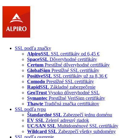
SSL podľa značky
AlpiroSSL
SSL certifikáty od 6,45 €
SpaceSSL
Dôveryhodné certifikáty
Certum
Prestížné dôveryhodné certifikáty
GlobalSign
Prestížné SSL certifikáty
PositiveSSL
SSL certifikáty už za 8,36 €
Comodo
Prestížné SSL certifikáty
RapidSSL
Základné zabezpečenie
GeoTrust
Vysoko dôveryhodné SSL
Symantec
Prestížné VeriSign certifikáty
Thawte
Tradičná značka certifikátov
SSL podľa typu
Štandardné SSL
Zabezpečí jednu doménu
EV SSL
Zelený adresný riadok
UC/SAN SSL
Multidoménové SSL certifikáty
Wildcard SSL
Zabezpečí všetky subdomény
SSL podľa overenie