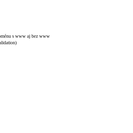
doménu s www aj bez www
lidation)