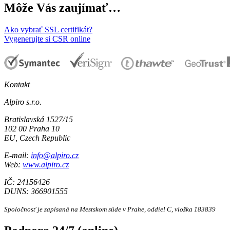
Môže Vás zaujímať…
Ako vybrať SSL certifikát?
Vygenerujte si CSR online
Kontakt
Alpiro s.r.o.
Bratislavská 1527/15
102 00 Praha 10
EU, Czech Republic
E-mail:
info@alpiro.cz
Web:
www.alpiro.cz
IČ: 24156426
DUNS: 366901555
Spoločnosť je zapísaná na Mestskom súde v Prahe, oddiel C, vložka 183839