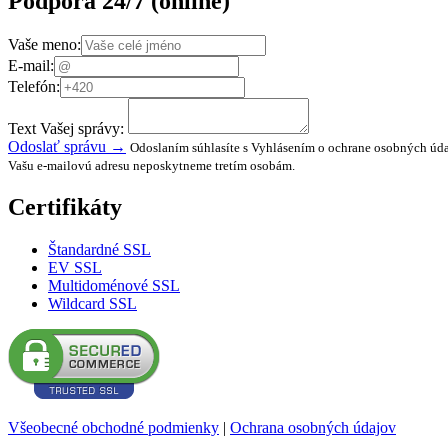
Podpora 24/7
(online)
Vaše meno:
E-mail:
Telefón:
Text Vašej správy:
Odoslať správu →
Odoslaním súhlasíte s Vyhlásením o ochrane osobných úda
Vašu e-mailovú adresu neposkytneme tretím osobám.
Certifikáty
Štandardné SSL
EV SSL
Multidoménové SSL
Wildcard SSL
Všeobecné obchodné podmienky
|
Ochrana osobných údajov