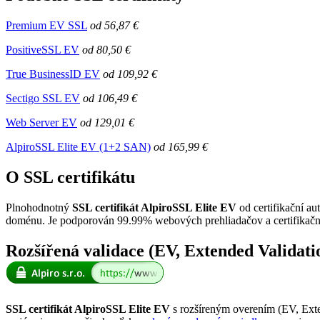
Premium EV SSL
od
56,87 €
PositiveSSL EV
od
80,50 €
True BusinessID EV
od
109,92 €
Sectigo SSL EV
od
106,49 €
Web Server EV
od
129,01 €
AlpiroSSL Elite EV (1+2 SAN)
od
165,99 €
O SSL certifikátu
Plnohodnotný
SSL certifikát AlpiroSSL Elite EV
od certifikační au
doménu. Je podporován 99.99% webových prehliadačov a certifikačná
Rozšířená validace (EV, Extended Validati
SSL certifikát AlpiroSSL Elite EV
s rozšíreným overením (EV, Exte