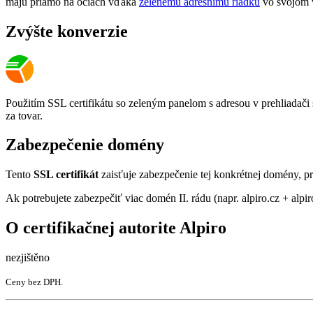
majú priamo na očiach vďaka
zelenému adresnímu riadku
vo svojom 
Zvýšte konverzie
Použitím SSL certifikátu so zeleným panelom s adresou v prehliadači
za tovar.
Zabezpečenie domény
Tento
SSL certifikát
zaisťuje zabezpečenie tej konkrétnej domény, pr
Ak potrebujete zabezpečiť viac domén II. rádu (napr. alpiro.cz + alpi
O certifikačnej autorite Alpiro
nezjištěno
Ceny bez DPH.