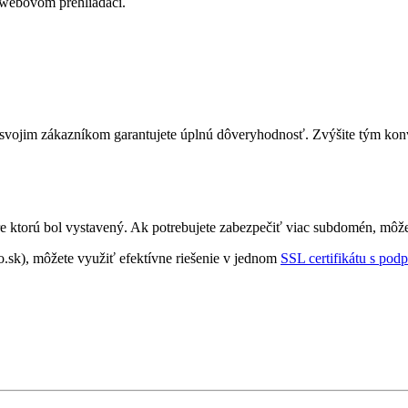
webovom prehliadači.
 svojim zákazníkom garantujete úplnú dôveryhodnosť. Zvýšite tým konv
e ktorú bol vystavený. Ak potrebujete zabezpečiť viac subdomén, môže
ro.sk), môžete využiť efektívne riešenie v jednom
SSL certifikátu s po