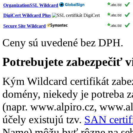
OrganizationSSL Wildcard
DigiCert Wildcard Plus
Secure Site Wildcard
Ceny sú uvedené bez DPH.
Potrebujete zabezpečiť 
Kým Wildcard certifikát zabe
domény, niekedy je potreba 
(napr. www.alpiro.cz, www.alp
účely existujú tzv.
SAN certif
Name) môžu byť rôzne na seb