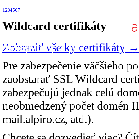
1
2
3
4
5
6
7
Wildcard certifikáty
Zobraziť všetky certifikáty 
Pre zabezpečenie väčšieho p
zaobstarať SSL Wildcard certi
zabezpečujú jednak celú doménu
neobmedzený počet domén III
mail.alpiro.cz, atd.).
Chcete sa dozvedieť viac? Čít