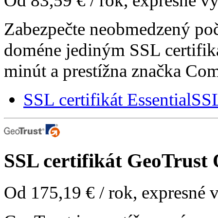
Od
83,59 €
/ rok, expresné v
Zabezpečte neobmedzený poč
doméne jediným SSL certifik
minút a prestížna značka Com
SSL certifikát EssentialSS
SSL certifikát
GeoTrust 
Od
175,19 €
/ rok, expresné 