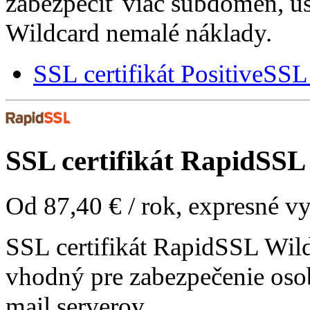
zabezpečiť viac subdomén, uš
Wildcard nemalé náklady.
SSL certifikát PositiveSS
SSL certifikát
RapidSSL 
Od
87,40 €
/ rok, expresné v
SSL certifikát RapidSSL Wild
vhodný pre zabezpečenie oso
mail serverov.