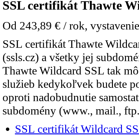
SSL certifikát
Thawte Wi
Od
243,89 €
/ rok, vystavenie
SSL certifikát Thawte Wildc
(ssls.cz) a všetky jej subdomé
Thawte Wildcard SSL tak môž
služieb kedykoľvek budete po
oproti nadobudnutie samostat
subdomény (www., mail., ftp.,
SSL certifikát Wildcard S