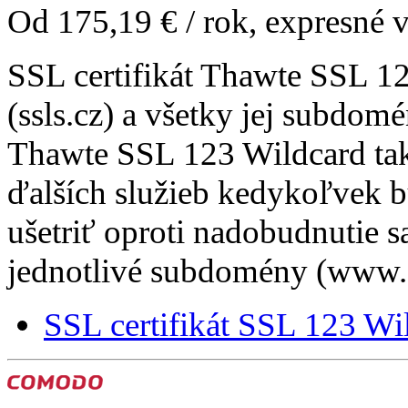
Od
175,19 €
/ rok, expresné 
SSL certifikát Thawte SSL 1
(ssls.cz) a všetky jej subdomé
Thawte SSL 123 Wildcard tak
ďalších služieb kedykoľvek b
ušetriť oproti nadobudnutie s
jednotlivé subdomény (www., m
SSL certifikát SSL 123 Wi