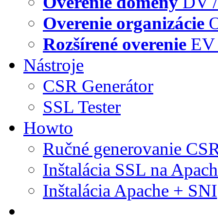
Overenie domény
DV /
Overenie organizácie
O
Rozšírené overenie
EV 
Nástroje
CSR Generátor
SSL Tester
Howto
Ručné generovanie CS
Inštalácia SSL na Apac
Inštalácia Apache + SNI