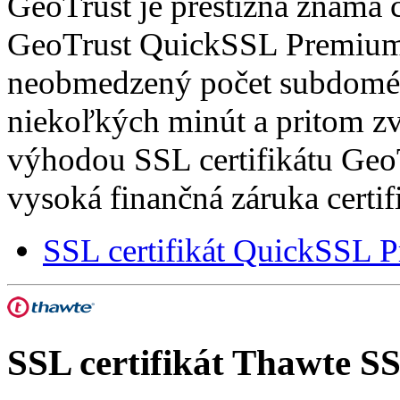
GeoTrust je prestížna známa ce
GeoTrust QuickSSL Premium 
neobmedzený počet subdomén
niekoľkých minút a pritom z
výhodou SSL certifikátu Ge
vysoká finančná záruka certif
SSL certifikát QuickSSL 
SSL certifikát
Thawte SS