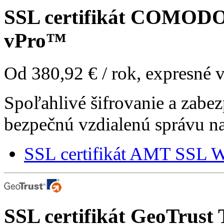
SSL certifikát
COMODO A
vPro™
Od
380,92 €
/ rok, expresné 
Spoľahlivé šifrovanie a zabe
bezpečnú vzdialenú správu n
SSL certifikát AMT SSL W
SSL certifikát
GeoTrust T