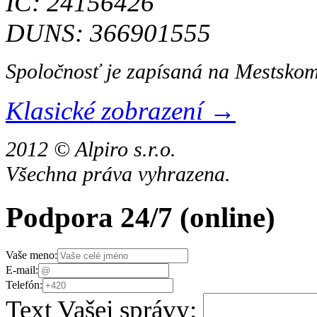
IČ: 24156426
DUNS: 366901555
Spoločnosť je zapísaná na Mestskom
Klasické zobrazení →
2012 © Alpiro s.r.o.
Všechna práva vyhrazena.
Podpora 24/7
(online)
Vaše meno:
E-mail:
Telefón:
Text Vašej správy: