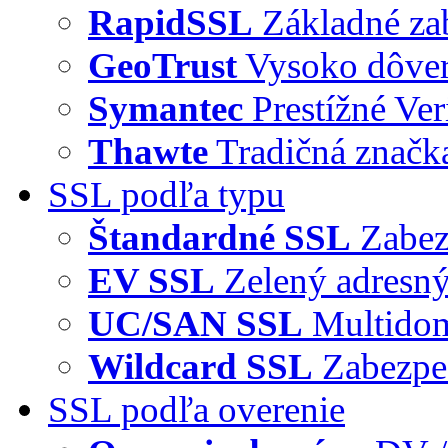
RapidSSL
Základné za
GeoTrust
Vysoko dôve
Symantec
Prestížné Ver
Thawte
Tradičná značka
SSL podľa typu
Štandardné SSL
Zabez
EV SSL
Zelený adresný
UC/SAN SSL
Multidom
Wildcard SSL
Zabezpe
SSL podľa overenie