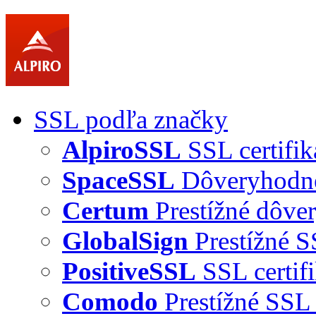
SSL podľa značky
AlpiroSSL
SSL certifik
SpaceSSL
Dôveryhodné 
Certum
Prestížné dôver
GlobalSign
Prestížné S
PositiveSSL
SSL certif
Comodo
Prestížné SSL 